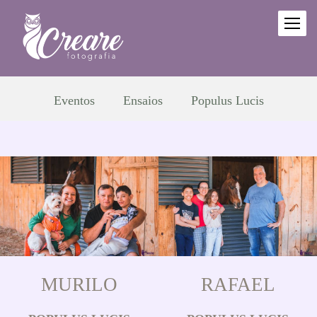
Eventos
Ensaios
Populus Lucis
MURILO
RAFAEL