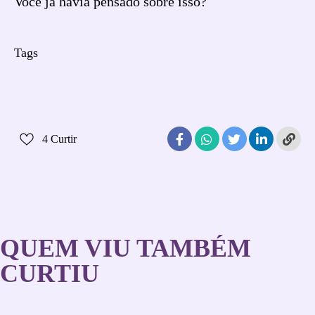
Você já havia pensado sobre isso?
Tags
Festa em Casa
aniversário de 1 ano
fotógrafo de aniversário infantil
4
Curtir
QUEM VIU TAMBÉM
CURTIU