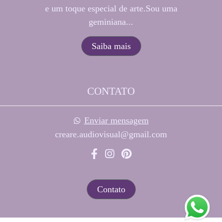
e um toque especial de arte.Sou uma
geminiana...
Saiba mais
CONTATO
Enviar mensagem
creare.audiovisual@gmail.com
Contato