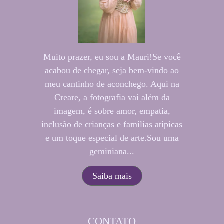
Muito prazer, eu sou a Mauri!Se você
acabou de chegar, seja bem-vindo ao
meu cantinho de aconchego. Aqui na
Creare, a fotografia vai além da
imagem, é sobre amor, empatia,
inclusão de crianças e famílias atípicas
e um toque especial de arte.Sou uma
geminiana...
Saiba mais
CONTATO