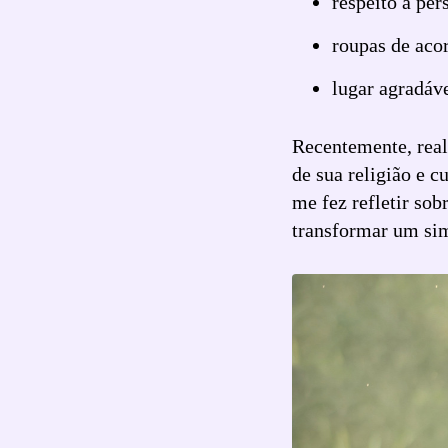
respeito a per
7
Curtir
roupas de aco
Comentar
lugar agradáv
Recentemente, real
de sua religião e c
me fez refletir sob
transformar um sim