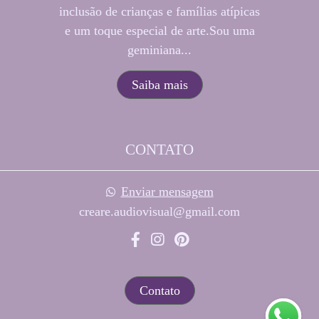
inclusão de crianças e famílias atípicas
e um toque especial de arte.Sou uma
geminiana...
Saiba mais
CONTATO
Enviar mensagem
creare.audiovisual@gmail.com
Contato