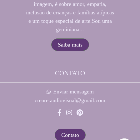
imagem, é sobre amor, empatia,
inclusão de crianças e famílias atípicas
e um toque especial de arte.Sou uma
geminiana...
Saiba mais
CONTATO
Enviar mensagem
creare.audiovisual@gmail.com
Contato