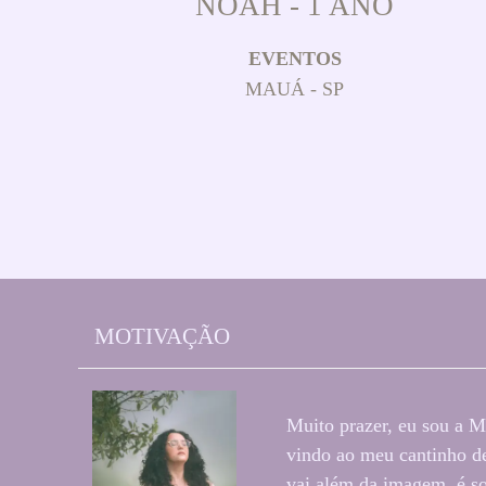
NOAH - 1 ANO
EVENTOS
MAUÁ - SP
MOTIVAÇÃO
Muito prazer, eu sou a M
vindo ao meu cantinho de
vai além da imagem, é so