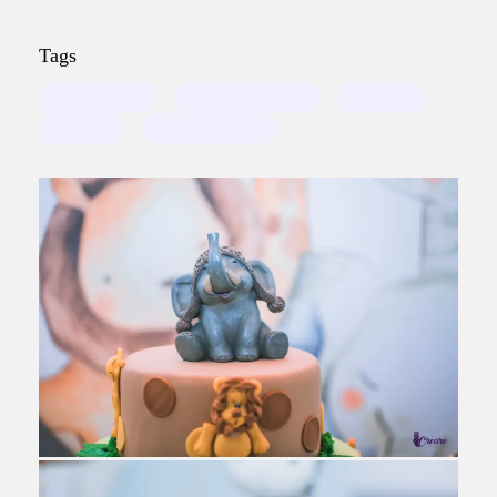
Tags
chá de bebê
fotógrafo Mauá
gestante
Gravida
chá de fraldas